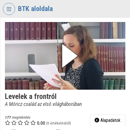
Fejléc kihagyása
Menü kihagyása
Tartalom kihagyása
BTK aloldala
VIDEO
TORIUM
BÖLCSÉSZETTUDOMÁNYI
KUTATÓKÖZPONT
Intézményi kezdőlap
Bejelentkezés
Intézményi felfedezés
Levelek a frontról
Kategóriák
A Móricz család az első világháborúban
Intézményi listák
177
megtekintés
Alapadatok
Intézmények
0.00
(0 értékelésből)