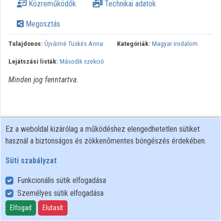
Közreműködők
Technikai adatok
Közreműködők
Megosztás
Tulajdonos:
Újváriné Tüskés Anna
Kategóriák:
Magyar irodalom
Lejátszási listák:
Második szekció
Minden jog fenntartva.
Ez a weboldal kizárólag a működéshez elengedhetetlen sütiket
használ a biztonságos és zökkenőmentes böngészés érdekében.
Süti szabályzat
Funkcionális sütik elfogadása
Személyes sütik elfogadása
Felhasználói szabályzat
Adatkezelési tájékoztató
Elfogad
Elutasít
Süti szabályzat