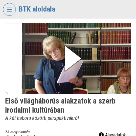
Fejléc kihagyása
Menü kihagyása
Tartalom kihagyása
BTK aloldala
VIDEO
TORIUM
BÖLCSÉSZETTUDOMÁNYI
KUTATÓKÖZPONT
Intézményi kezdőlap
Bejelentkezés
Intézményi felfedezés
Első világháborús alakzatok a szerb
Kategóriák
irodalmi kultúrában
Intézményi listák
A két háború közötti perspektívákról
Intézmények
73
megtekintés
Alapadatok