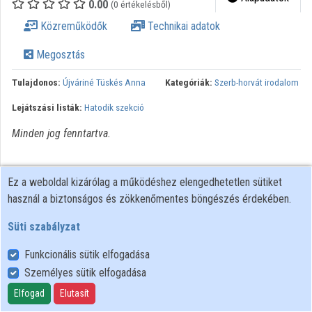
0.00
(0 értékelésből)
Közreműködők
Közreműködők
Technikai adatok
Megosztás
Tulajdonos:
Újváriné Tüskés Anna
Kategóriák:
Szerb-horvát irodalom
Lejátszási listák:
Hatodik szekció
Minden jog fenntartva.
Ez a weboldal kizárólag a működéshez elengedhetetlen sütiket
használ a biztonságos és zökkenőmentes böngészés érdekében.
Süti szabályzat
Funkcionális sütik elfogadása
Személyes sütik elfogadása
Felhasználói szabályzat
Adatkezelési tájékoztató
Elfogad
Elutasít
Süti szabályzat