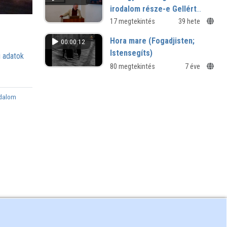
irodalom része-e Gellért
Deliberatiója?
17 megtekintés
39 hete
Hora mare (Fogadjisten;
00:00:12
Istensegíts)
 adatok
80 megtekintés
7 éve
odalom