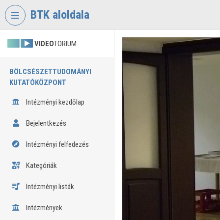
Fejléc kihagyása
Menü kihagyása
Tartalom kihagyása
BTK aloldala
VIDEO
TORIUM
BÖLCSÉSZETTUDOMÁNYI
KUTATÓKÖZPONT
Intézményi kezdőlap
Bejelentkezés
Intézményi felfedezés
Kategóriák
Intézményi listák
Intézmények