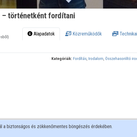
 – történetként fordítani
Alapadatok
Közreműködők
Technikai
ésből)
Kategóriák:
Fordítás
,
Irodalom
,
Összehasonlító ir
nál a biztonságos és zökkenőmentes böngészés érdekében.