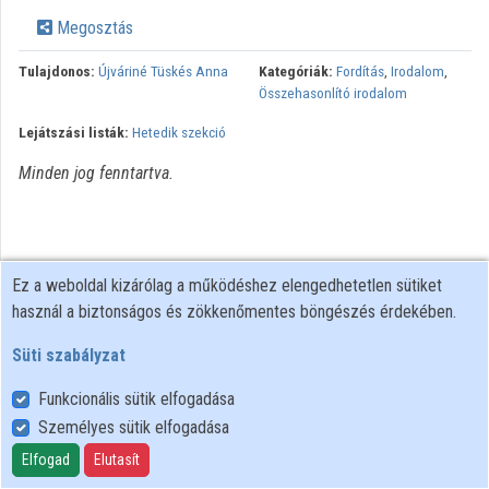
Közreműködők
Megosztás
Tulajdonos:
Újváriné Tüskés Anna
Kategóriák:
Fordítás
,
Irodalom
,
Összehasonlító irodalom
Lejátszási listák:
Hetedik szekció
Minden jog fenntartva.
Ez a weboldal kizárólag a működéshez elengedhetetlen sütiket
használ a biztonságos és zökkenőmentes böngészés érdekében.
Süti szabályzat
Funkcionális sütik elfogadása
Személyes sütik elfogadása
Felhasználói szabályzat
Adatkezelési tájékoztató
Elfogad
Elutasít
Süti szabályzat