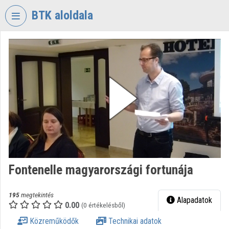
Fejléc kihagyása
Menü kihagyása
Tartalom kihagyása
BTK aloldala
VIDEO
TORIUM
BÖLCSÉSZETTUDOMÁNYI
KUTATÓKÖZPONT
Intézményi kezdőlap
Bejelentkezés
Intézményi felfedezés
Fontenelle magyarországi fortunája
Kategóriák
Intézményi listák
195
megtekintés
Alapadatok
0.00
(0 értékelésből)
Intézmények
Közreműködők
Technikai adatok