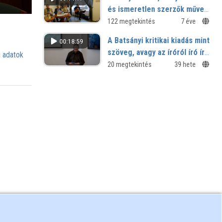
és ismeretlen szerzők művei
a 17. századból
122 megtekintés
7 éve
A Batsányi kritikai kiadás mint
00:18:59
szöveg, avagy az íróról író író
 adatok
döntései
20 megtekintés
39 hete