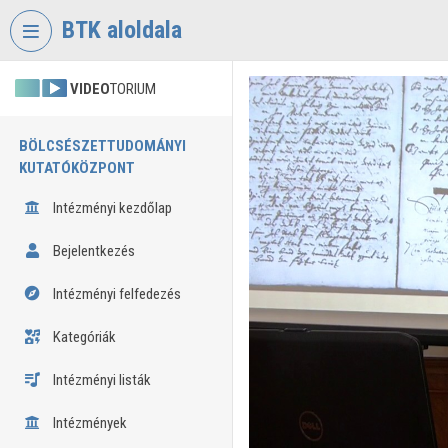
Fejléc kihagyása
Menü kihagyása
Tartalom kihagyása
BTK aloldala
VIDEO
TORIUM
BÖLCSÉSZETTUDOMÁNYI
KUTATÓKÖZPONT
Intézményi kezdőlap
Bejelentkezés
Intézményi felfedezés
Kategóriák
Intézményi listák
Intézmények