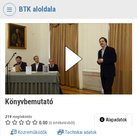
Fejléc kihagyása
Menü kihagyása
Tartalom kihagyása
BTK aloldala
VIDEO
TORIUM
BÖLCSÉSZETTUDOMÁNYI
KUTATÓKÖZPONT
Intézményi kezdőlap
Bejelentkezés
Intézményi felfedezés
Könyvbemutató
Kategóriák
Intézményi listák
219
megtekintés
Alapadatok
0.00
(0 értékelésből)
Intézmények
Közreműködők
Technikai adatok