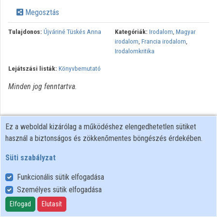
Közreműködők
Megosztás
Tulajdonos:
Újváriné Tüskés Anna
Kategóriák:
Irodalom
,
Magyar
irodalom
,
Francia irodalom
,
Irodalomkritika
Lejátszási listák:
Könyvbemutató
Minden jog fenntartva.
Ez a weboldal kizárólag a működéshez elengedhetetlen sütiket
használ a biztonságos és zökkenőmentes böngészés érdekében.
Süti szabályzat
Funkcionális sütik elfogadása
Személyes sütik elfogadása
Felhasználói szabályzat
Adatkezelési tájékoztató
Elfogad
Elutasít
Süti szabályzat