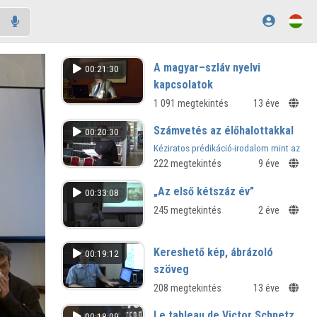
A magyar–szláv nyelvi
00:21:30
kapcsolatok
1 091 megtekintés
13 éve
Számvetés az élőhalottakkal
00:20:30
Kéziratos prédikáció-irodalom mint az
irodalomtörténeti kutatások szürke
222 megtekintés
9 éve
zónája
„Az első kétszáz év”
00:33:08
245 megtekintés
2 éve
Kereshető kép, ábrázoló
00:19:12
szöveg
208 megtekintés
13 éve
Le tableau de Victor Schnetz
00:18:09