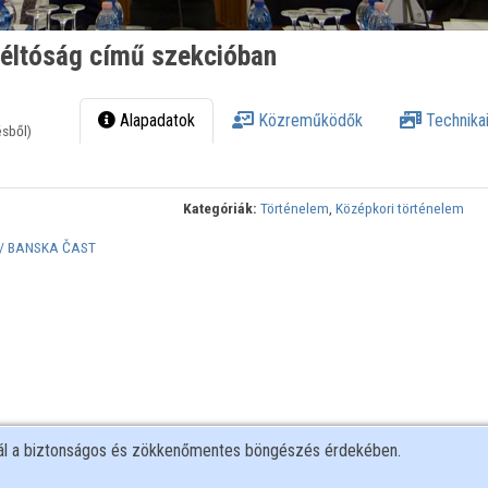
éltóság című szekcióban
Alapadatok
Közreműködők
Technikai
ésből)
Kategóriák:
Történelem
,
Középkori történelem
 / BANSKA ČAST
nál a biztonságos és zökkenőmentes böngészés érdekében.