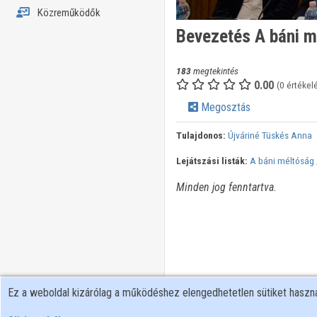
Közreműködők
Bevezetés A báni m
183
megtekintés
0.00
(0 értékel
Megosztás
Tulajdonos:
Újváriné Tüskés Anna
Lejátszási listák:
A báni méltóság
Minden jog fenntartva.
Ez a weboldal kizárólag a működéshez elengedhetetlen sütiket hasz