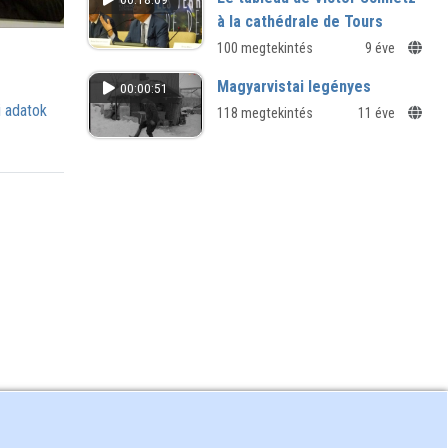
à la cathédrale de Tours
100 megtekintés
9 éve
Magyarvistai legényes
00:00:51
 adatok
118 megtekintés
11 éve