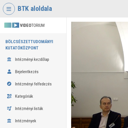
Fejléc kihagyása
Menü kihagyása
Tartalom kihagyása
BTK aloldala
VIDEO
TORIUM
BÖLCSÉSZETTUDOMÁNYI
KUTATÓKÖZPONT
Intézményi kezdőlap
Bejelentkezés
Intézményi felfedezés
Kategóriák
Intézményi listák
Intézmények