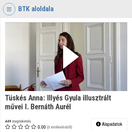
Fejléc kihagyása
Menü kihagyása
Tartalom kihagyása
BTK aloldala
VIDEO
TORIUM
BÖLCSÉSZETTUDOMÁNYI
KUTATÓKÖZPONT
Intézményi kezdőlap
Bejelentkezés
Intézményi felfedezés
Tüskés Anna: Illyés Gyula illusztrált
Kategóriák
művei I. Bernáth Aurél
Intézményi listák
449
megtekintés
Alapadatok
Intézmények
0.00
(0 értékelésből)