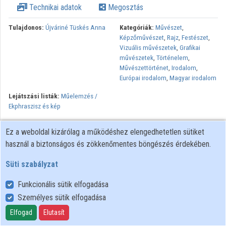
Technikai adatok
Megosztás
Közreműködők
Tulajdonos:
Újváriné Tüskés Anna
Kategóriák:
Művészet
,
Képzőművészet
,
Rajz
,
Festészet
,
Vizuális művészetek
,
Grafikai
művészetek
,
Történelem
,
Művészettörténet
,
Irodalom
,
Európai irodalom
,
Magyar irodalom
Lejátszási listák:
Műelemzés /
Ekphraszisz és kép
Az előadás a debreceni Olvasható kép, látható szöveg c.
Ez a weboldal kizárólag a működéshez elengedhetetlen sütiket
konferencia keretein belül hangzott el.
használ a biztonságos és zökkenőmentes böngészés érdekében.
Minden jog fenntartva.
Süti szabályzat
Funkcionális sütik elfogadása
Személyes sütik elfogadása
Felhasználói szabályzat
Adatkezelési tájékoztató
Elfogad
Elutasít
Süti szabályzat