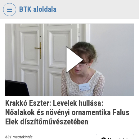
Fejléc kihagyása
Menü kihagyása
Tartalom kihagyása
BTK aloldala
VIDEO
TORIUM
BÖLCSÉSZETTUDOMÁNYI
KUTATÓKÖZPONT
Intézményi kezdőlap
Bejelentkezés
Intézményi felfedezés
Krakkó Eszter: Levelek hullása:
Kategóriák
Nőalakok és növényi ornamentika Falus
Intézményi listák
Elek díszítőművészetében
Intézmények
631
megtekintés