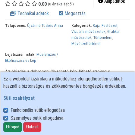
Alapadatok
0.00
(0 értékelésből)
Közreműködők
Technikai adatok
Megosztás
Tulajdonos:
Újváriné Tüskés Anna
Kategóriák:
Rajz
,
Festészet
,
Vizuális művészetek
,
Grafikai
művészetek
,
Történelem
,
Művészettörténet
Lejátszási listák:
Műelemzés /
Ekphraszisz és kép
Az előadás a debreceni Olvasható kép, látható szöveg c.
Ez a weboldal kizárólag a működéshez elengedhetetlen sütiket
konferencia keretein belül hangzott el.
használ a biztonságos és zökkenőmentes böngészés érdekében.
Minden jog fenntartva.
Süti szabályzat
Funkcionális sütik elfogadása
Személyes sütik elfogadása
Felhasználói szabályzat
Adatkezelési tájékoztató
Elfogad
Elutasít
Süti szabályzat