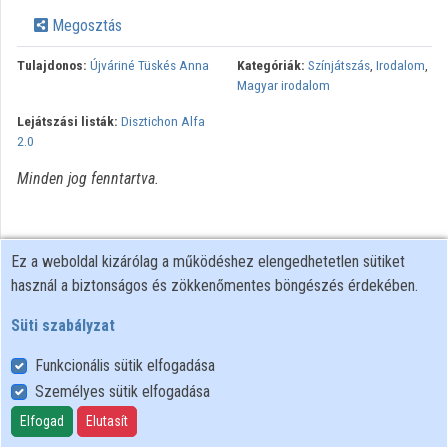
Közreműködők
Megosztás
Tulajdonos:
Újváriné Tüskés Anna
Kategóriák:
Színjátszás
,
Irodalom
,
Magyar irodalom
Lejátszási listák:
Disztichon Alfa
2.0
Minden jog fenntartva.
Ez a weboldal kizárólag a működéshez elengedhetetlen sütiket
használ a biztonságos és zökkenőmentes böngészés érdekében.
Süti szabályzat
Funkcionális sütik elfogadása
Személyes sütik elfogadása
Felhasználói szabályzat
Adatkezelési tájékoztató
Elfogad
Elutasít
Süti szabályzat