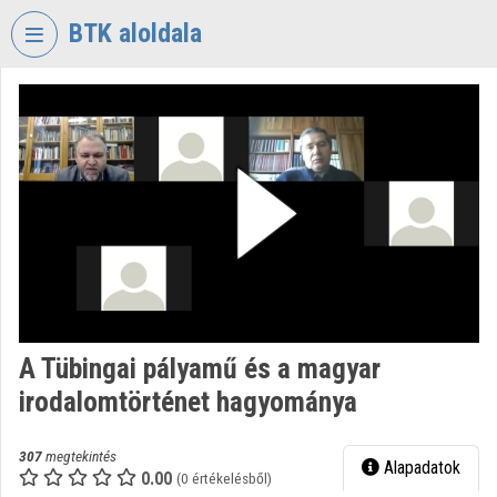
Fejléc kihagyása
Menü kihagyása
Tartalom kihagyása
BTK aloldala
VIDEO
TORIUM
BÖLCSÉSZETTUDOMÁNYI
KUTATÓKÖZPONT
Intézményi kezdőlap
Bejelentkezés
Intézményi felfedezés
A Tübingai pályamű és a magyar
Kategóriák
irodalomtörténet hagyománya
Intézményi listák
307
megtekintés
Alapadatok
Intézmények
0.00
(0 értékelésből)