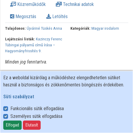
Közreműködők
Technikai adatok
Közreműködők
Megosztás
Letöltés
Tulajdonos:
Újváriné Tüskés Anna
Kategóriák:
Magyar irodalom
Lejátszási listák:
Kazinczy Ferenc
Tübingai pályamű című írása –
Hagyományfrissítés 9.
Minden jog fenntartva.
Ez a weboldal kizárólag a működéshez elengedhetetlen sütiket
használ a biztonságos és zökkenőmentes böngészés érdekében.
Süti szabályzat
Funkcionális sütik elfogadása
Személyes sütik elfogadása
Felhasználói szabályzat
Adatkezelési tájékoztató
Elfogad
Elutasít
Süti szabályzat