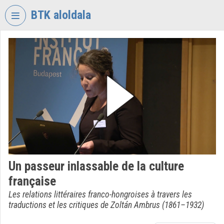
Fejléc kihagyása
Menü kihagyása
Tartalom kihagyása
BTK aloldala
VIDEO
TORIUM
BÖLCSÉSZETTUDOMÁNYI
KUTATÓKÖZPONT
Intézményi kezdőlap
Bejelentkezés
Intézményi felfedezés
Un passeur inlassable de la culture
Kategóriák
française
Intézményi listák
Les relations littéraires franco-hongroises à travers les
traductions et les critiques de Zoltán Ambrus (1861–1932)
Intézmények