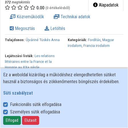
372
megtekintés
Alapadatok
Közreműködők
0.00
(0 értékelésből)
Közreműködők
Technikai adatok
Megosztás
Letöltés
Tulajdonos:
Újváriné Tüskés Anna
Kategóriák:
Fordítás
,
Magyar
irodalom
,
Francia irodalom
Lejátszási listák:
Les relations
littéraires entre la France et la
Hongrie au XXe siècle
Ez a weboldal kizárólag a működéshez elengedhetetlen sütiket
Minden jog fenntartva.
használ a biztonságos és zökkenőmentes böngészés érdekében.
Süti szabályzat
Funkcionális sütik elfogadása
Személyes sütik elfogadása
Felhasználói szabályzat
Adatkezelési tájékoztató
Elfogad
Elutasít
Süti szabályzat