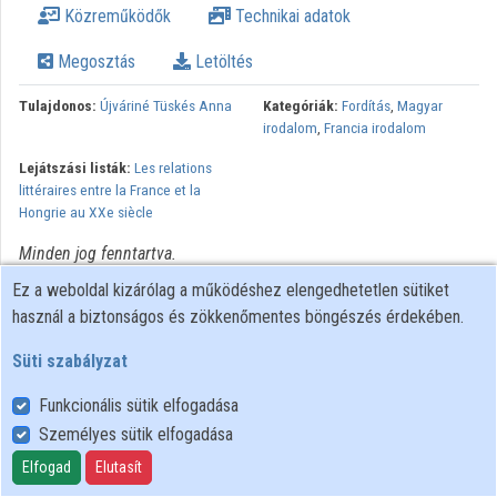
Közreműködők
Technikai adatok
Közreműködők
Megosztás
Letöltés
Tulajdonos:
Újváriné Tüskés Anna
Kategóriák:
Fordítás
,
Magyar
irodalom
,
Francia irodalom
Lejátszási listák:
Les relations
littéraires entre la France et la
Hongrie au XXe siècle
Minden jog fenntartva.
Ez a weboldal kizárólag a működéshez elengedhetetlen sütiket
használ a biztonságos és zökkenőmentes böngészés érdekében.
Süti szabályzat
Funkcionális sütik elfogadása
Személyes sütik elfogadása
Felhasználói szabályzat
Adatkezelési tájékoztató
Elfogad
Elutasít
Süti szabályzat