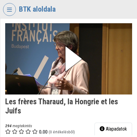
Fejléc kihagyása
Menü kihagyása
Tartalom kihagyása
BTK aloldala
VIDEO
TORIUM
BÖLCSÉSZETTUDOMÁNYI
KUTATÓKÖZPONT
Intézményi kezdőlap
Bejelentkezés
Intézményi felfedezés
Les frères Tharaud, la Hongrie et les
Kategóriák
Juifs
Intézményi listák
294
megtekintés
Alapadatok
Intézmények
0.00
(0 értékelésből)