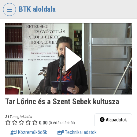
Fejléc kihagyása
Menü kihagyása
Tartalom kihagyása
BTK aloldala
VIDEO
TORIUM
BÖLCSÉSZETTUDOMÁNYI
KUTATÓKÖZPONT
Intézményi kezdőlap
Bejelentkezés
Intézményi felfedezés
Tar Lőrinc és a Szent Sebek kultusza
Kategóriák
Intézményi listák
217
megtekintés
Alapadatok
0.00
(0 értékelésből)
Intézmények
Közreműködők
Technikai adatok