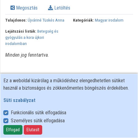
Közreműködők
Megosztás
Letöltés
Tulajdonos:
Újváriné Tüskés Anna
Kategóriák:
Magyar irodalom
Lejátszási listák:
Betegség és
gyógyulás a kora újkori
irodalomban
Minden jog fenntartva.
Ez a weboldal kizárólag a működéshez elengedhetetlen sütiket
használ a biztonságos és zökkenőmentes böngészés érdekében.
Süti szabályzat
Funkcionális sütik elfogadása
Személyes sütik elfogadása
Felhasználói szabályzat
Adatkezelési tájékoztató
Elfogad
Elutasít
Süti szabályzat