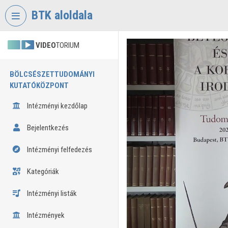
Fejléc kihagyása
Menü kihagyása
Tartalom kihagyása
BTK aloldala
VIDEO
TORIUM
BÖLCSÉSZETTUDOMÁNYI
KUTATÓKÖZPONT
Intézményi kezdőlap
Bejelentkezés
Intézményi felfedezés
Kategóriák
Intézményi listák
Intézmények