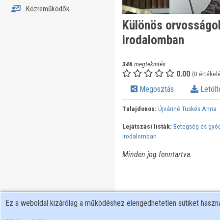
Közreműködők
Különös orvosságok
irodalomban
346
megtekintés
0.00
(0 értékel
Megosztás
Letölt
Tulajdonos:
Újváriné Tüskés Anna
Lejátszási listák:
Betegség és gyóg
irodalomban
Minden jog fenntartva.
Ez a weboldal kizárólag a működéshez elengedhetetlen sütiket hasz