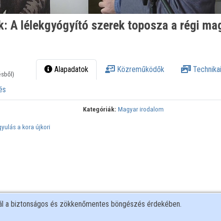
: A lélekgyógyító szerek toposza a régi ma
Alapadatok
Közreműködők
Technikai
ésből)
és
Kategóriák:
Magyar irodalom
yulás a kora újkori
nál a biztonságos és zökkenőmentes böngészés érdekében.