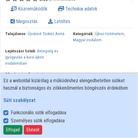
Közreműködők
Közreműködők
Technikai adatok
Megosztás
Letöltés
Tulajdonos:
Újváriné Tüskés Anna
Kategóriák:
Újkori történelem
,
Magyar irodalom
Lejátszási listák:
Betegség és
gyógyulás a kora újkori
irodalomban
Minden jog fenntartva.
Ez a weboldal kizárólag a működéshez elengedhetetlen sütiket
használ a biztonságos és zökkenőmentes böngészés érdekében.
Süti szabályzat
Funkcionális sütik elfogadása
Személyes sütik elfogadása
Felhasználói szabályzat
Adatkezelési tájékoztató
Elfogad
Elutasít
Süti szabályzat