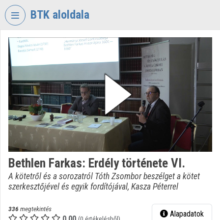
Fejléc kihagyása
Menü kihagyása
Tartalom kihagyása
BTK aloldala
VIDEO
TORIUM
BÖLCSÉSZETTUDOMÁNYI
KUTATÓKÖZPONT
Intézményi kezdőlap
Bejelentkezés
Intézményi felfedezés
Bethlen Farkas: Erdély története VI.
Kategóriák
A kötetről és a sorozatról Tóth Zsombor beszélget a kötet
szerkesztőjével és egyik fordítójával, Kasza Péterrel
Intézményi listák
Intézmények
336
megtekintés
Alapadatok
0.00
(0 értékelésből)