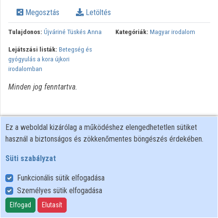
Közreműködők
Megosztás
Letöltés
Tulajdonos:
Újváriné Tüskés Anna
Kategóriák:
Magyar irodalom
Lejátszási listák:
Betegség és
gyógyulás a kora újkori
irodalomban
Minden jog fenntartva.
Ez a weboldal kizárólag a működéshez elengedhetetlen sütiket
használ a biztonságos és zökkenőmentes böngészés érdekében.
Süti szabályzat
Funkcionális sütik elfogadása
Személyes sütik elfogadása
Felhasználói szabályzat
Adatkezelési tájékoztató
Elfogad
Elutasít
Süti szabályzat