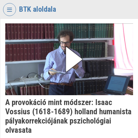
Fejléc kihagyása
Menü kihagyása
Tartalom kihagyása
BTK aloldala
VIDEO
TORIUM
BÖLCSÉSZETTUDOMÁNYI
KUTATÓKÖZPONT
Intézményi kezdőlap
Bejelentkezés
Intézményi felfedezés
A provokáció mint módszer: Isaac
Kategóriák
Vossius (1618-1689) holland humanista
Intézményi listák
pályakorrekciójának pszichológiai
olvasata
Intézmények