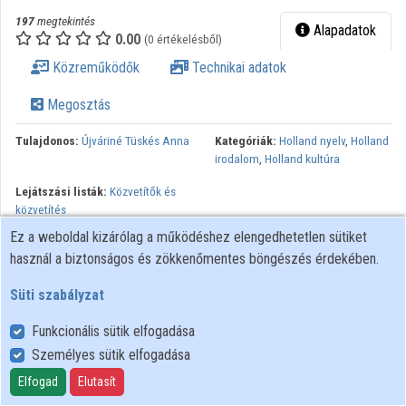
Közreműködők
197
megtekintés
Alapadatok
0.00
(0 értékelésből)
Közreműködők
Technikai adatok
Megosztás
Tulajdonos:
Újváriné Tüskés Anna
Kategóriák:
Holland nyelv
,
Holland
irodalom
,
Holland kultúra
Lejátszási listák:
Közvetítők és
közvetítés
Ez a weboldal kizárólag a működéshez elengedhetetlen sütiket
Minden jog fenntartva.
használ a biztonságos és zökkenőmentes böngészés érdekében.
Süti szabályzat
Funkcionális sütik elfogadása
Személyes sütik elfogadása
Felhasználói szabályzat
Adatkezelési tájékoztató
Elfogad
Elutasít
Süti szabályzat