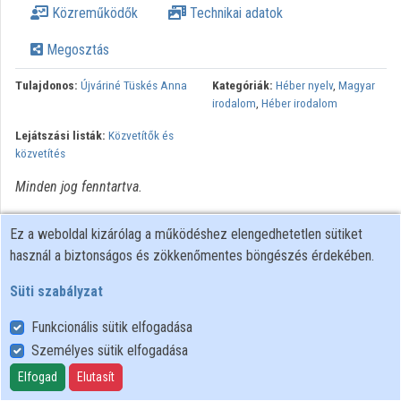
Közreműködők
Technikai adatok
Közreműködők
Megosztás
Tulajdonos:
Újváriné Tüskés Anna
Kategóriák:
Héber nyelv
,
Magyar
irodalom
,
Héber irodalom
Lejátszási listák:
Közvetítők és
közvetítés
Minden jog fenntartva.
Ez a weboldal kizárólag a működéshez elengedhetetlen sütiket
használ a biztonságos és zökkenőmentes böngészés érdekében.
Süti szabályzat
Funkcionális sütik elfogadása
Személyes sütik elfogadása
Felhasználói szabályzat
Adatkezelési tájékoztató
Elfogad
Elutasít
Süti szabályzat