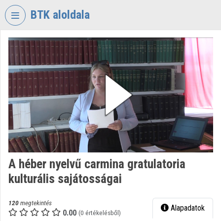
Fejléc kihagyása
Menü kihagyása
Tartalom kihagyása
BTK aloldala
VIDEO
TORIUM
BÖLCSÉSZETTUDOMÁNYI
KUTATÓKÖZPONT
Intézményi kezdőlap
Bejelentkezés
Intézményi felfedezés
A héber nyelvű carmina gratulatoria
Kategóriák
kulturális sajátosságai
Intézményi listák
120
megtekintés
Alapadatok
Intézmények
0.00
(0 értékelésből)