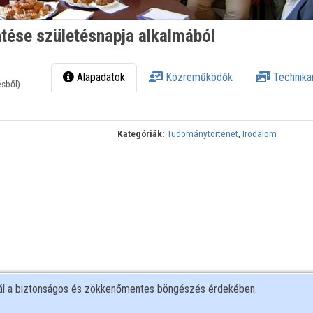
ntése születésnapja alkalmából
Alapadatok
Közreműködők
Technikai
ésből)
Kategóriák:
Tudománytörténet
,
Irodalom
nál a biztonságos és zökkenőmentes böngészés érdekében.