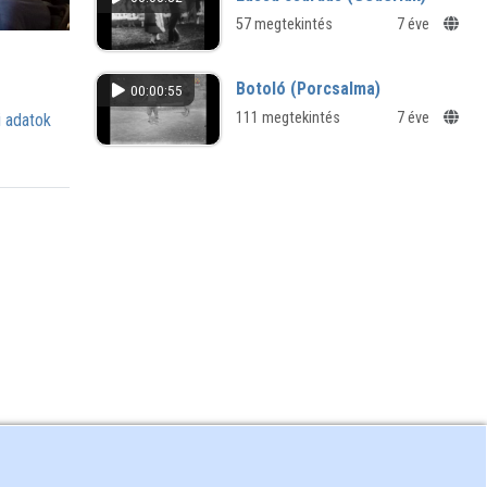
57 megtekintés
7 éve
Botoló (Porcsalma)
00:00:55
111 megtekintés
7 éve
 adatok