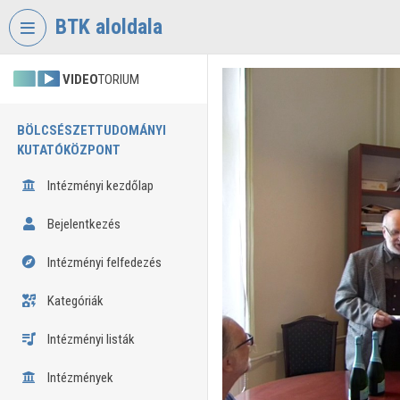
Fejléc kihagyása
Menü kihagyása
Tartalom kihagyása
BTK aloldala
VIDEO
TORIUM
BÖLCSÉSZETTUDOMÁNYI
KUTATÓKÖZPONT
Intézményi kezdőlap
Bejelentkezés
Intézményi felfedezés
Kategóriák
Intézményi listák
Intézmények