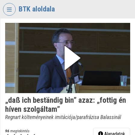
Fejléc kihagyása
Menü kihagyása
Tartalom kihagyása
BTK aloldala
VIDEO
TORIUM
BÖLCSÉSZETTUDOMÁNYI
KUTATÓKÖZPONT
Intézményi kezdőlap
Bejelentkezés
Intézményi felfedezés
„daß ich beständig bin” azaz: „fottig én
Kategóriák
híven szolgáltam”
Intézményi listák
Regnart költeményeinek imitációja/parafrázisa Balassinál
Intézmények
96
megtekintés
Alapadatok