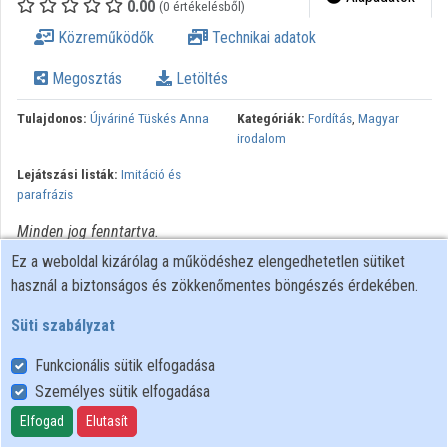
0.00
(0 értékelésből)
Közreműködők
Közreműködők
Technikai adatok
Megosztás
Letöltés
Tulajdonos:
Újváriné Tüskés Anna
Kategóriák:
Fordítás
,
Magyar
irodalom
Lejátszási listák:
Imitáció és
parafrázis
Minden jog fenntartva.
Ez a weboldal kizárólag a működéshez elengedhetetlen sütiket
használ a biztonságos és zökkenőmentes böngészés érdekében.
Süti szabályzat
Funkcionális sütik elfogadása
Személyes sütik elfogadása
Felhasználói szabályzat
Adatkezelési tájékoztató
Elfogad
Elutasít
Süti szabályzat