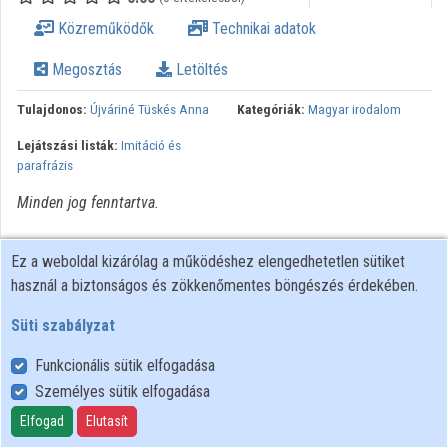
Közreműködők
Közreműködők
Technikai adatok
Megosztás
Letöltés
Tulajdonos:
Újváriné Tüskés Anna
Kategóriák:
Magyar irodalom
Lejátszási listák:
Imitáció és
parafrázis
Minden jog fenntartva.
Ez a weboldal kizárólag a működéshez elengedhetetlen sütiket
használ a biztonságos és zökkenőmentes böngészés érdekében.
Süti szabályzat
Funkcionális sütik elfogadása
Személyes sütik elfogadása
Felhasználói szabályzat
Adatkezelési tájékoztató
Elfogad
Elutasít
Süti szabályzat