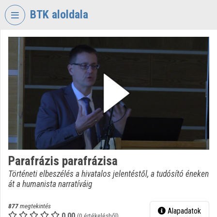
Fejléc kihagyása
Menü kihagyása
Tartalom kihagyása
BTK aloldala
VIDEO
TORIUM
BÖLCSÉSZETTUDOMÁNYI
KUTATÓKÖZPONT
Intézményi kezdőlap
Bejelentkezés
Intézményi felfedezés
Parafrázis parafrázisa
Kategóriák
Történeti elbeszélés a hivatalos jelentéstől, a tudósító éneken
át a humanista narratíváig
Intézményi listák
Intézmények
877
megtekintés
Alapadatok
0.00
(0 értékelésből)