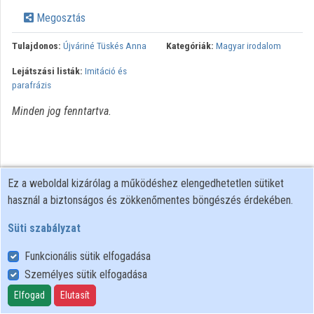
Közreműködők
Megosztás
Tulajdonos:
Újváriné Tüskés Anna
Kategóriák:
Magyar irodalom
Lejátszási listák:
Imitáció és
parafrázis
Minden jog fenntartva.
Ez a weboldal kizárólag a működéshez elengedhetetlen sütiket
használ a biztonságos és zökkenőmentes böngészés érdekében.
Süti szabályzat
Funkcionális sütik elfogadása
Személyes sütik elfogadása
Felhasználói szabályzat
Adatkezelési tájékoztató
Elfogad
Elutasít
Süti szabályzat