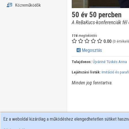
Közreműködők
50 év 50 percben
A ReBaKucs-konferenciák fél
116
megtekintés
0.00
(0 értékel
Megosztás
Tulajdonos:
Újváriné Tüskés Anna
Lejátszási listák:
Imitáció és paraf
Minden jog fenntartva.
Ez a weboldal kizárólag a működéshez elengedhetetlen sütiket hasz