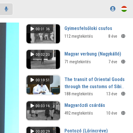
Gyimesfelsőloki csufos
00:01:36
112 megtekintés
8 éve
Magyar verbung (Nagykálló)
00:02:20
71 megtekintés
7 éve
The transit of Oriental Goods
00:19:51
through the customs of Sibiu
(Hermannstadt), Sixteenth
188 megtekintés
13 éve
and Seventeenth Centuries
Magyarózdi csárdás
00:03:16
492 megtekintés
10 éve
Pontozó (Lőrincréve)
00:00:29