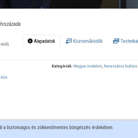
 évszázada
Alapadatok
Közreműködők
Technikai
ésből)
Kategóriák:
Magyar irodalom
,
Reneszánsz kultúra
rázis
nál a biztonságos és zökkenőmentes böngészés érdekében.