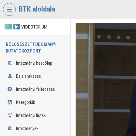
Fejléc kihagyása
Menü kihagyása
Tartalom kihagyása
BTK aloldala
VIDEO
TORIUM
BÖLCSÉSZETTUDOMÁNYI
KUTATÓKÖZPONT
Intézményi kezdőlap
Bejelentkezés
Intézményi felfedezés
Kategóriák
Intézményi listák
Intézmények