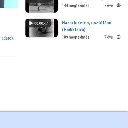
144 megtekintés
7 éve
Hazai kikérés; osztótánc
00:00:47
(Hadikfalva)
109 megtekintés
7 éve
 adatok