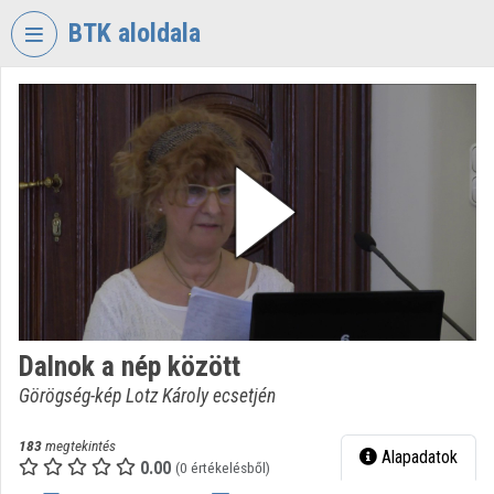
Fejléc kihagyása
Menü kihagyása
Tartalom kihagyása
BTK aloldala
VIDEO
TORIUM
BÖLCSÉSZETTUDOMÁNYI
KUTATÓKÖZPONT
Intézményi kezdőlap
Bejelentkezés
Intézményi felfedezés
Dalnok a nép között
Kategóriák
Görögség-kép Lotz Károly ecsetjén
Intézményi listák
183
megtekintés
Alapadatok
Intézmények
0.00
(0 értékelésből)