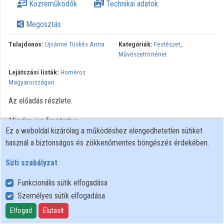
Közreműködők
Technikai adatok
Közreműködők
Megosztás
Tulajdonos:
Újváriné Tüskés Anna
Kategóriák:
Festészet
,
Művészettörténet
Lejátszási listák:
Homéros
Magyarországon
Az előadás részlete.
Minden jog fenntartva.
Ez a weboldal kizárólag a működéshez elengedhetetlen sütiket
használ a biztonságos és zökkenőmentes böngészés érdekében.
Süti szabályzat
Funkcionális sütik elfogadása
Személyes sütik elfogadása
Felhasználói szabályzat
Adatkezelési tájékoztató
Elfogad
Elutasít
Süti szabályzat