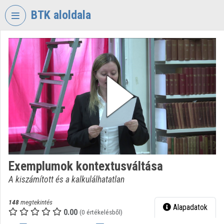
Fejléc kihagyása
Menü kihagyása
Tartalom kihagyása
BTK aloldala
VIDEO
TORIUM
BÖLCSÉSZETTUDOMÁNYI
KUTATÓKÖZPONT
Intézményi kezdőlap
Bejelentkezés
Intézményi felfedezés
Exemplumok kontextusváltása
Kategóriák
A kiszámított és a kalkulálhatatlan
Intézményi listák
148
megtekintés
Alapadatok
Intézmények
0.00
(0 értékelésből)