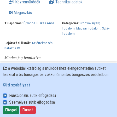
Közreműködők
Technikai adatok
Közreműködők
Megosztás
Tulajdonos:
Újváriné Tüskés Anna
Kategóriák:
Szlovák nyelv
,
Irodalom
,
Magyar irodalom
,
Szláv
irodalom
Lejátszási listák:
Az értelmezés
hatalma IV.
Minden jog fenntartva.
Ez a weboldal kizárólag a működéshez elengedhetetlen sütiket
használ a biztonságos és zökkenőmentes böngészés érdekében.
Süti szabályzat
Funkcionális sütik elfogadása
Személyes sütik elfogadása
Felhasználói szabályzat
Adatkezelési tájékoztató
Elfogad
Elutasít
Süti szabályzat