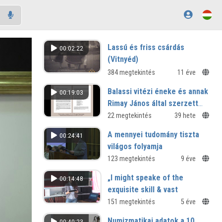
Lassú és friss csárdás
00:02:22
(Vitnyéd)
384 megtekintés
11 éve
Balassi vitézi éneke és annak
00:19:03
Rimay János által szerzett
parodiája
22 megtekintés
39 hete
A mennyei tudomány tiszta
00:24:41
világos folyamja
Egyház- és reformációtörténeti
123 megtekintés
9 éve
reflexiók az 1616–1619-es évek
„I might speake of the
00:14:48
vitairataiban és prédikációiban
exquisite skill & vast
improvements in Musick at
151 megtekintés
5 éve
this day […]
Numizmatikai adatok a 10.
00:40:23