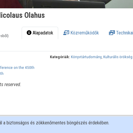
Nicolaus Olahus
Alapadatok
Közreműködők
Technikai
ésből)
Kategóriák:
Könyvtártudomány
,
Kulturális örökség
nference on the 450th
ath
ts reserved.
nál a biztonságos és zökkenőmentes böngészés érdekében.