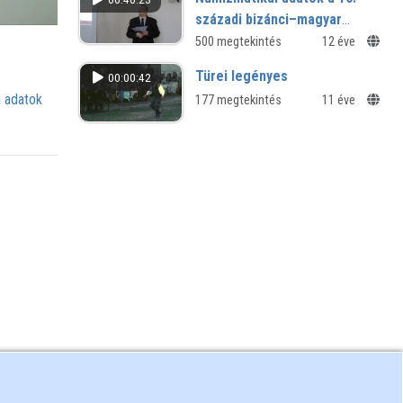
But all these are better knowne and
századi bizánci–magyar
practised by you than by me”
kapcsolatok történetéhez
500 megtekintés
12 éve
Énekmondók ábrázolása a 16–17.
századi Angliában
Türei legényes
00:00:42
 adatok
177 megtekintés
11 éve