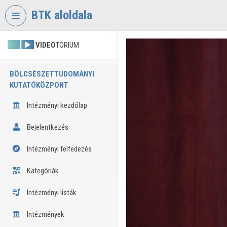
Fejléc kihagyása
Menü kihagyása
Tartalom kihagyása
BTK aloldala
VIDEO
TORIUM
BÖLCSÉSZETTUDOMÁNYI
KUTATÓKÖZPONT
Intézményi kezdőlap
Bejelentkezés
Intézményi felfedezés
Kategóriák
Intézményi listák
Intézmények