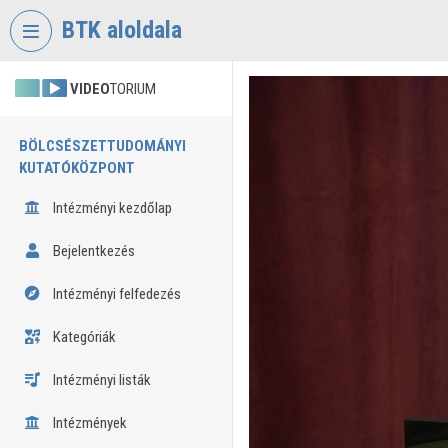
Fejléc kihagyása
Menü kihagyása
Tartalom kihagyása
BTK aloldala
VIDEO
TORIUM
BÖLCSÉSZETTUDOMÁNYI
KUTATÓKÖZPONT
Intézményi kezdőlap
Bejelentkezés
Intézményi felfedezés
Kategóriák
Intézményi listák
Intézmények