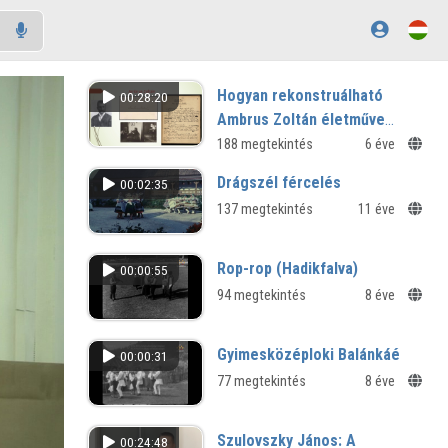
Hogyan rekonstruálható
00:28:20
Ambrus Zoltán életműve
szerzői és álnevek mentén a
188 megtekintés
6 éve
digitális források
Drágszél fércelés
00:02:35
segítségével?
137 megtekintés
11 éve
Rop-rop (Hadikfalva)
00:00:55
94 megtekintés
8 éve
Gyimesközéploki Balánkáé
00:00:31
77 megtekintés
8 éve
Szulovszky János: A
00:24:48