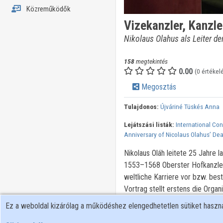
Közreműködők
Vizekanzler, Kanzle
Nikolaus Olahus als Leiter d
158
megtekintés
0.00
(0 értékel
Megosztás
Tulajdonos:
Újváriné Tüskés Anna
Lejátszási listák:
International Co
Anniversary of Nicolaus Olahus’ De
Nikolaus Oláh leitete 25 Jahre
1553–1568 Oberster Hofkanzler).
weltliche Karriere vor bzw. bes
Vortrag stellt erstens die Organ
charakterisiert das Personal de
Ez a weboldal kizárólag a működéshez elengedhetetlen sütiket hasz
rekonstruiert bzw. die Zusamme