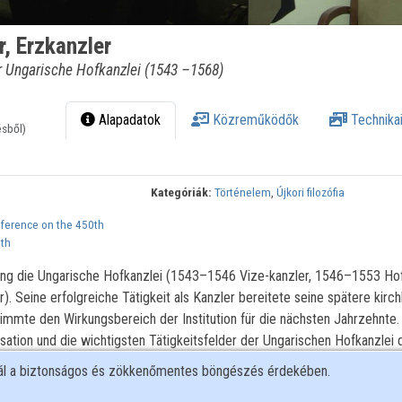
r, Erzkanzler
er Ungarische Hofkanzlei (1543 –1568)
Alapadatok
Közreműködők
Technikai
ésből)
Kategóriák:
Történelem
,
Újkori filozófia
nference on the 450th
ath
 lang die Ungarische Hofkanzlei (1543–1546 Vize-kanzler, 1546–1553 Hof
 Seine erfolgreiche Tätigkeit als Kanzler bereitete seine spätere kirch
timmte den Wirkungsbereich der Institution für die nächsten Jahrzehnte.
isation und die wichtigsten Tätigkeitsfelder der Ungarischen Hofkanzlei 
r Kanzlei während der Amtszeit von Oláh. Schließlich werden Karrierew
nál a biztonságos és zökkenőmentes böngészés érdekében.
nhänge der privaten Hofhaltung und des „staatlichen” Beamtenapparats 