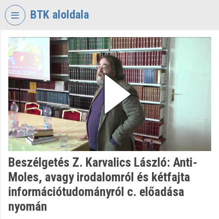
Fejléc kihagyása
Menü kihagyása
Tartalom kihagyása
BTK aloldala
VIDEO
TORIUM
BÖLCSÉSZETTUDOMÁNYI
KUTATÓKÖZPONT
Intézményi kezdőlap
Bejelentkezés
Intézményi felfedezés
Beszélgetés Z. Karvalics László: Anti-
Kategóriák
Moles, avagy irodalomról és kétfajta
Intézményi listák
információtudományról c. előadása
nyomán
Intézmények