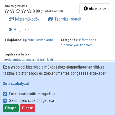
Közreműködők
184
megtekintés
Alapadatok
0.00
(0 értékelésből)
Közreműködők
Technikai adatok
Megosztás
Tulajdonos:
Újváriné Tüskés Anna
Kategóriák:
Információs
tudományok
,
Irodalom
Lejátszási listák:
Irodalomtudomány a határain kívül
Ez a weboldal kizárólag a működéshez elengedhetetlen sütiket
Minden jog fenntartva.
használ a biztonságos és zökkenőmentes böngészés érdekében.
Süti szabályzat
Funkcionális sütik elfogadása
Személyes sütik elfogadása
Felhasználói szabályzat
Adatkezelési tájékoztató
Elfogad
Elutasít
Süti szabályzat