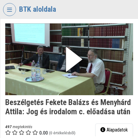
Fejléc kihagyása
Menü kihagyása
Tartalom kihagyása
BTK aloldala
VIDEO
TORIUM
BÖLCSÉSZETTUDOMÁNYI
KUTATÓKÖZPONT
Intézményi kezdőlap
Bejelentkezés
Intézményi felfedezés
Beszélgetés Fekete Balázs és Menyhárd
Kategóriák
Attila: Jog és irodalom c. előadása után
Intézményi listák
497
megtekintés
Alapadatok
Intézmények
0.00
(0 értékelésből)