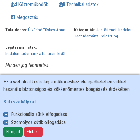
Közreműködők
Technikai adatok
Közreműködők
Megosztás
Tulajdonos:
Újváriné Tüskés Anna
Kategóriák:
Jogtörténet
,
Irodalom
,
Jogtudomány
,
Polgári jog
Lejátszási listák:
Irodalomtudomány a határain kívül
Minden jog fenntartva.
Ez a weboldal kizárólag a működéshez elengedhetetlen sütiket
használ a biztonságos és zökkenőmentes böngészés érdekében.
Süti szabályzat
Funkcionális sütik elfogadása
Személyes sütik elfogadása
Felhasználói szabályzat
Adatkezelési tájékoztató
Elfogad
Elutasít
Süti szabályzat