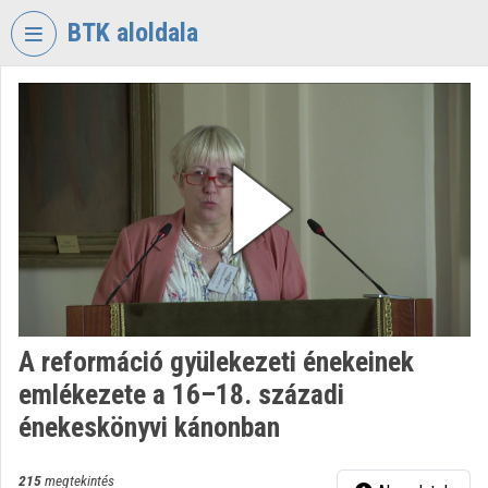
Fejléc kihagyása
Menü kihagyása
Tartalom kihagyása
BTK aloldala
VIDEO
TORIUM
BÖLCSÉSZETTUDOMÁNYI
KUTATÓKÖZPONT
Intézményi kezdőlap
Bejelentkezés
Intézményi felfedezés
A reformáció gyülekezeti énekeinek
Kategóriák
emlékezete a 16–18. századi
Intézményi listák
énekeskönyvi kánonban
Intézmények
215
megtekintés