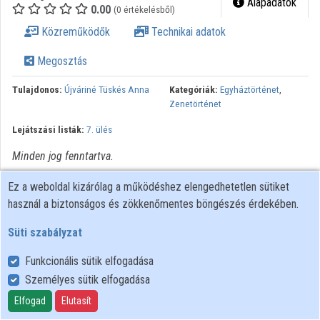
Alapadatok
0.00
(0 értékelésből)
Közreműködők
Közreműködők
Technikai adatok
Megosztás
Tulajdonos:
Újváriné Tüskés Anna
Kategóriák:
Egyháztörténet
,
Zenetörténet
Lejátszási listák:
7. ülés
Minden jog fenntartva.
Ez a weboldal kizárólag a működéshez elengedhetetlen sütiket
használ a biztonságos és zökkenőmentes böngészés érdekében.
Süti szabályzat
Funkcionális sütik elfogadása
Személyes sütik elfogadása
Felhasználói szabályzat
Adatkezelési tájékoztató
Elfogad
Elutasít
Süti szabályzat