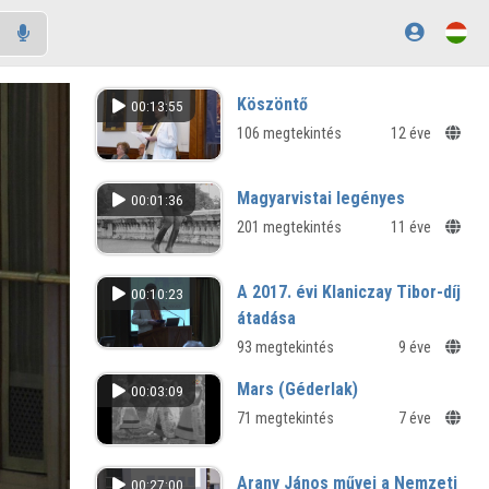
Köszöntő
00:13:55
106 megtekintés
12 éve
Magyarvistai legényes
00:01:36
201 megtekintés
11 éve
A 2017. évi Klaniczay Tibor-díj
00:10:23
átadása
93 megtekintés
9 éve
Mars (Géderlak)
00:03:09
71 megtekintés
7 éve
Arany János művei a Nemzeti
00:27:00