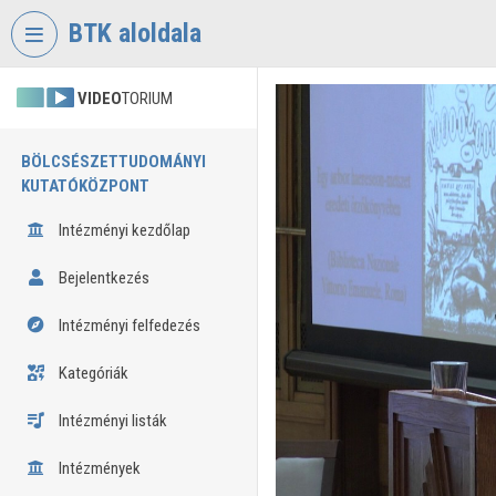
Fejléc kihagyása
Menü kihagyása
Tartalom kihagyása
BTK aloldala
VIDEO
TORIUM
BÖLCSÉSZETTUDOMÁNYI
KUTATÓKÖZPONT
Intézményi kezdőlap
Bejelentkezés
Intézményi felfedezés
Kategóriák
Intézményi listák
Intézmények