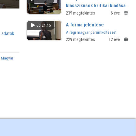
klasszikusok kritikai kiadásai
portálon
239 megtekintés
6 éve
A forma jelentése
00:21:15
A régi magyar párrímköltészet
 adatok
229 megtekintés
12 éve
,
Magyar