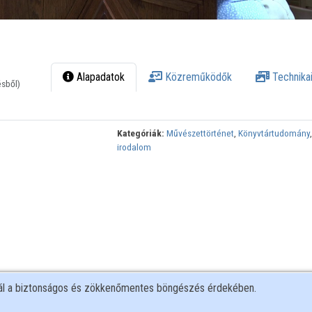
Alapadatok
Közreműködők
Technikai
ésből)
Kategóriák:
Művészettörténet
,
Könyvtártudomány
irodalom
nál a biztonságos és zökkenőmentes böngészés érdekében.