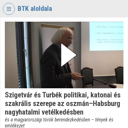
Fejléc kihagyása
Menü kihagyása
Tartalom kihagyása
BTK aloldala
VIDEO
TORIUM
BÖLCSÉSZETTUDOMÁNYI
KUTATÓKÖZPONT
Intézményi kezdőlap
Bejelentkezés
Intézményi felfedezés
Szigetvár és Turbék politikai, katonai és
Kategóriák
szakrális szerepe az oszmán–Habsburg
Intézményi listák
nagyhatalmi vetélkedésben
és a magyarországi török berendezkedésben – tények és
Intézmények
emlékezet