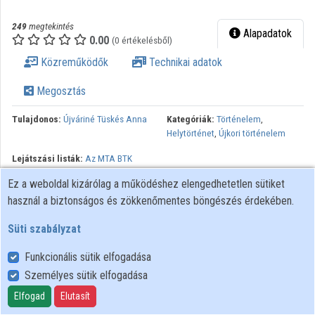
Közreműködők
249
megtekintés
Alapadatok
0.00
(0 értékelésből)
Közreműködők
Technikai adatok
Megosztás
Tulajdonos:
Újváriné Tüskés Anna
Kategóriák:
Történelem
,
Helytörténet
,
Újkori történelem
Lejátszási listák:
Az MTA BTK
Történettudományi Intézetében
Ez a weboldal kizárólag a működéshez elengedhetetlen sütiket
működő NKFIH által támogatott
használ a biztonságos és zökkenőmentes böngészés érdekében.
kutatócsoportok
Süti szabályzat
Funkcionális sütik elfogadása
Személyes sütik elfogadása
Felhasználói szabályzat
Adatkezelési tájékoztató
Elfogad
Elutasít
Süti szabályzat