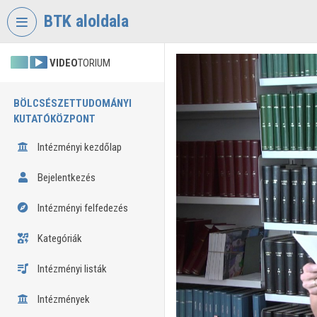
Fejléc kihagyása
Menü kihagyása
Tartalom kihagyása
BTK aloldala
VIDEO
TORIUM
BÖLCSÉSZETTUDOMÁNYI
KUTATÓKÖZPONT
Intézményi kezdőlap
Bejelentkezés
Intézményi felfedezés
Kategóriák
Intézményi listák
Intézmények