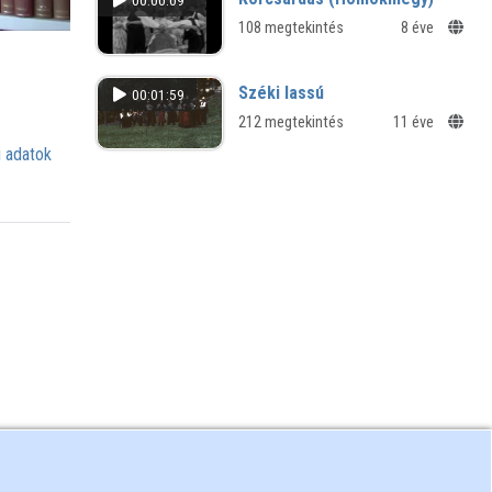
00:00:09
108 megtekintés
8 éve
Széki lassú
00:01:59
212 megtekintés
11 éve
 adatok