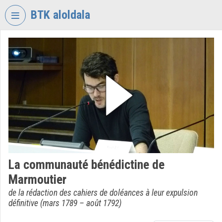
Fejléc kihagyása
Menü kihagyása
Tartalom kihagyása
BTK aloldala
VIDEO
TORIUM
BÖLCSÉSZETTUDOMÁNYI
KUTATÓKÖZPONT
Intézményi kezdőlap
Bejelentkezés
Intézményi felfedezés
La communauté bénédictine de
Kategóriák
Marmoutier
Intézményi listák
de la rédaction des cahiers de doléances à leur expulsion
définitive (mars 1789 – août 1792)
Intézmények