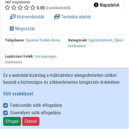
167
megtekintés
Alapadatok
Közreműködők
0.00
(0 értékelésből)
Közreműködők
Technikai adatok
Megosztás
Tulajdonos:
Újváriné Tüskés Anna
Kategóriák:
Egyháztörténet
,
Újkori
történelem
Lejátszási listák:
Les paysages
martiniens
Minden jog fenntartva.
Ez a weboldal kizárólag a működéshez elengedhetetlen sütiket
használ a biztonságos és zökkenőmentes böngészés érdekében.
Süti szabályzat
Funkcionális sütik elfogadása
Személyes sütik elfogadása
Felhasználói szabályzat
Adatkezelési tájékoztató
Elfogad
Elutasít
Süti szabályzat