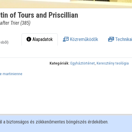
n of Tours and Priscillian
fter Trier (385)
Alapadatok
Közreműködők
Technikai
ésből)
Kategóriák:
Egyháztörténet
,
Keresztény teológia
ure martinienne
nál a biztonságos és zökkenőmentes böngészés érdekében.