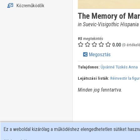
Közreműködők
The Memory of Marti
in Suevic-Visigothic Hispania a
95
megtekintés
0.00
(0 értékel
Megosztás
Tulajdonos:
Újváriné Tüskés Anna
Lejátszási listák:
Réinvestir la fig
Minden jog fenntartva.
Ez a weboldal kizárólag a működéshez elengedhetetlen sütiket hasz