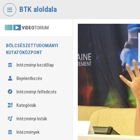
Fejléc kihagyása
Menü kihagyása
Tartalom kihagyása
BTK aloldala
VIDEO
TORIUM
BÖLCSÉSZETTUDOMÁNYI
KUTATÓKÖZPONT
Intézményi kezdőlap
Bejelentkezés
Intézményi felfedezés
Kategóriák
Intézményi listák
Intézmények