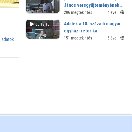
János versgyűjteményének
szubtextusai
206 megtekintés
4 éve
Adalék a 18. századi magyar
00:18:15
egyházi retorika
történetéhez
151 megtekintés
6 éve
 adatok
Gombási István prédikációelméleti
munkássága