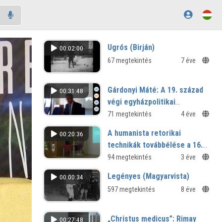
Ugrós (Birján)
00:02:00
67 megtekintés
7 éve
Gárdonyi Máté: A 19. század
00:31:48
végi egyházpolitikai
küzdelmek és a vidék
71 megtekintés
4 éve
problémáinak felfedezése
A humanista retorikai
00:20:36
technikák továbbélése a 16.
századi protestáns
94 megtekintés
3 éve
zsoltárfordításokban
Legényes (Magyarvista)
00:00:34
597 megtekintés
8 éve
„Christus medicus”: Rimay
00:27:48