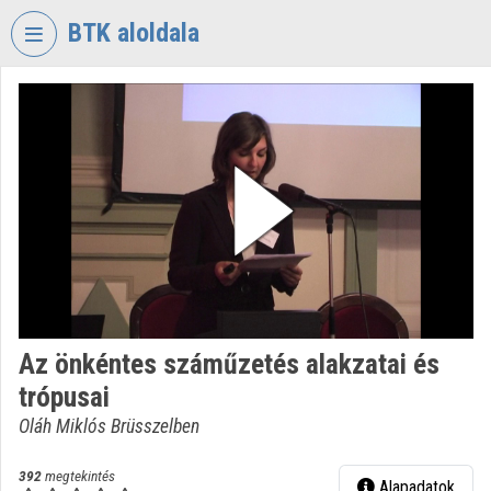
Fejléc kihagyása
Menü kihagyása
Tartalom kihagyása
BTK aloldala
VIDEO
TORIUM
BÖLCSÉSZETTUDOMÁNYI
KUTATÓKÖZPONT
Intézményi kezdőlap
Bejelentkezés
Intézményi felfedezés
Az önkéntes száműzetés alakzatai és
Kategóriák
trópusai
Intézményi listák
Oláh Miklós Brüsszelben
Intézmények
392
megtekintés
Alapadatok