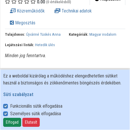
0.00
(0 értékelésből)
Közreműködők
Közreműködők
Technikai adatok
Megosztás
Tulajdonos:
Újváriné Tüskés Anna
Kategóriák:
Magyar irodalom
Lejátszási listák:
Hetedik ülés
Minden jog fenntartva.
Ez a weboldal kizárólag a működéshez elengedhetetlen sütiket
használ a biztonságos és zökkenőmentes böngészés érdekében.
Süti szabályzat
Funkcionális sütik elfogadása
Személyes sütik elfogadása
Felhasználói szabályzat
Adatkezelési tájékoztató
Elfogad
Elutasít
Süti szabályzat