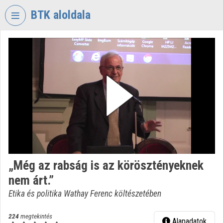
Fejléc kihagyása
Menü kihagyása
Tartalom kihagyása
BTK aloldala
VIDEO
TORIUM
BÖLCSÉSZETTUDOMÁNYI
KUTATÓKÖZPONT
Intézményi kezdőlap
Bejelentkezés
Intézményi felfedezés
„Még az rabság is az körösztényeknek
Kategóriák
nem árt.”
Intézményi listák
Etika és politika Wathay Ferenc költészetében
Intézmények
224
megtekintés
Alapadatok