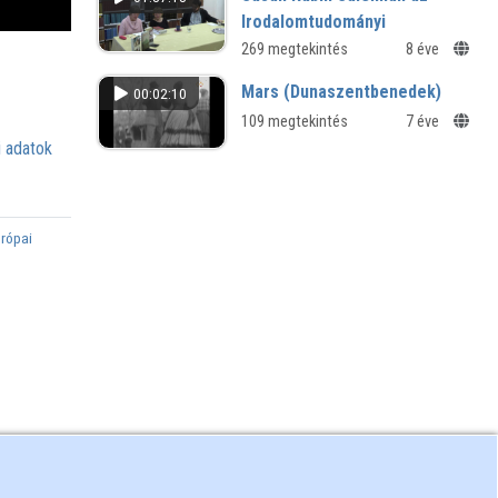
Irodalomtudományi
Intézetben
269 megtekintés
8 éve
Beszélgetés új könyvéről és aktuális
Mars (Dunaszentbenedek)
00:02:10
kutatásairól
109 megtekintés
7 éve
 adatok
urópai