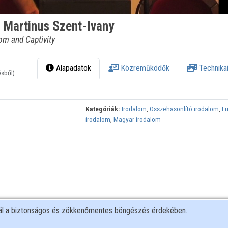
. Martinus Szent-Ivany
om and Captivity
Alapadatok
Közreműködők
Technikai
ésből)
Kategóriák:
Irodalom
,
Összehasonlító irodalom
,
E
irodalom
,
Magyar irodalom
nál a biztonságos és zökkenőmentes böngészés érdekében.