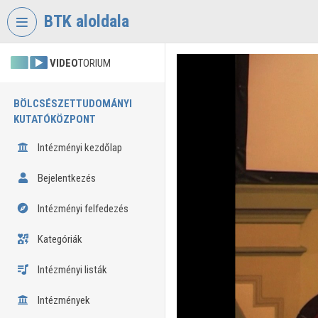
Fejléc kihagyása
Menü kihagyása
Tartalom kihagyása
BTK aloldala
VIDEO
TORIUM
BÖLCSÉSZETTUDOMÁNYI
KUTATÓKÖZPONT
Intézményi kezdőlap
Bejelentkezés
Intézményi felfedezés
Kategóriák
Intézményi listák
Intézmények