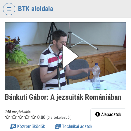
Fejléc kihagyása
Menü kihagyása
Tartalom kihagyása
BTK aloldala
VIDEO
TORIUM
BÖLCSÉSZETTUDOMÁNYI
KUTATÓKÖZPONT
Intézményi kezdőlap
Bejelentkezés
Intézményi felfedezés
Bánkuti Gábor: A jezsuiták Romániában
Kategóriák
Intézményi listák
145
megtekintés
Alapadatok
0.00
(0 értékelésből)
Intézmények
Közreműködők
Technikai adatok