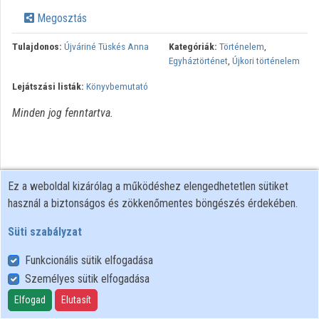
Közreműködők
Megosztás
Tulajdonos:
Újváriné Tüskés Anna
Kategóriák:
Történelem
,
Egyháztörténet
,
Újkori történelem
Lejátszási listák:
Könyvbemutató
Minden jog fenntartva.
Ez a weboldal kizárólag a működéshez elengedhetetlen sütiket
használ a biztonságos és zökkenőmentes böngészés érdekében.
Süti szabályzat
Funkcionális sütik elfogadása
Személyes sütik elfogadása
Felhasználói szabályzat
Adatkezelési tájékoztató
Elfogad
Elutasít
Süti szabályzat