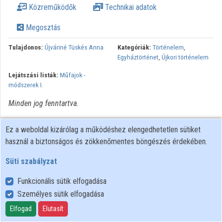
Közreműködők
Technikai adatok
Közreműködők
Megosztás
Tulajdonos:
Újváriné Tüskés Anna
Kategóriák:
Történelem
,
Egyháztörténet
,
Újkori történelem
Lejátszási listák:
Műfajok -
módszerek I.
Minden jog fenntartva.
Ez a weboldal kizárólag a működéshez elengedhetetlen sütiket
használ a biztonságos és zökkenőmentes böngészés érdekében.
Süti szabályzat
Funkcionális sütik elfogadása
Személyes sütik elfogadása
Felhasználói szabályzat
Adatkezelési tájékoztató
Elfogad
Elutasít
Süti szabályzat