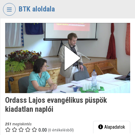
Fejléc kihagyása
Menü kihagyása
Tartalom kihagyása
BTK aloldala
VIDEO
TORIUM
BÖLCSÉSZETTUDOMÁNYI
KUTATÓKÖZPONT
Intézményi kezdőlap
Bejelentkezés
Intézményi felfedezés
Ordass Lajos evangélikus püspök
Kategóriák
kiadatlan naplói
Intézményi listák
251
megtekintés
Alapadatok
Intézmények
0.00
(0 értékelésből)