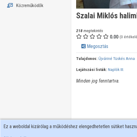
Közreműködők
Szalai Miklós halim
218
megtekintés
0.00
(0 értékel
Megosztás
Tulajdonos:
Újváriné Tüskés Anna
Lejátszási listák:
Naplók III.
Minden jog fenntartva.
Ez a weboldal kizárólag a működéshez elengedhetetlen sütiket hasz