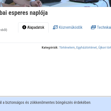
bai esperes naplója
Alapadatok
Közreműködők
Technikai
ésből)
Kategóriák:
Történelem
,
Egyháztörténet
,
Újkori tö
nál a biztonságos és zökkenőmentes böngészés érdekében.