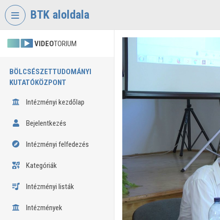
Fejléc kihagyása
Menü kihagyása
Tartalom kihagyása
BTK aloldala
VIDEO
TORIUM
BÖLCSÉSZETTUDOMÁNYI
KUTATÓKÖZPONT
Intézményi kezdőlap
Bejelentkezés
Intézményi felfedezés
Kategóriák
Intézményi listák
Intézmények