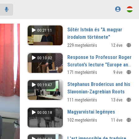
Sőtér István és "A magyar
00:21:11
irodalom története"
229 megtekintés
12 éve
Response to Professor Roger
00:10:02
Scruton's lecture "Europe and
the Conservative Cause"
171 megtekintés
9 éve
Stephanus Brodericus and his
00:19:47
Slavonian-Zagrebian Roots
111 megtekintés
13 éve
Magyarvistai legényes
00:00:18
102 megtekintés
11 éve
L'art impossible de traduire