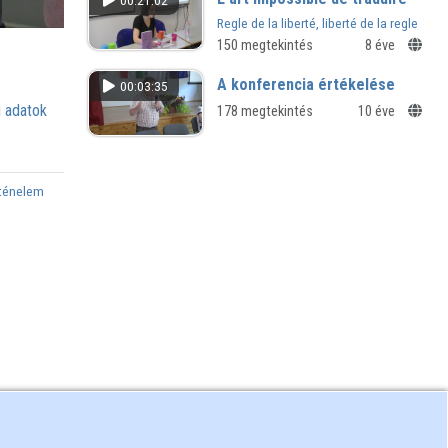
00:21:02
Regle de la liberté, liberté de la regle
chez D'Alembert
150 megtekintés
8 éve
A konferencia értékelése
00:03:35
 adatok
178 megtekintés
10 éve
rténelem