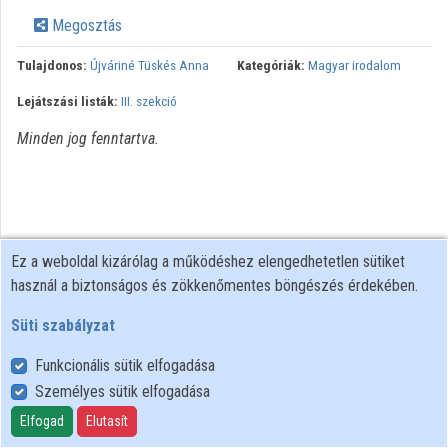
Közreműködők
Megosztás
Tulajdonos:
Újváriné Tüskés Anna
Kategóriák:
Magyar irodalom
Lejátszási listák:
III. szekció
Minden jog fenntartva.
Ez a weboldal kizárólag a működéshez elengedhetetlen sütiket
használ a biztonságos és zökkenőmentes böngészés érdekében.
Süti szabályzat
Funkcionális sütik elfogadása
Személyes sütik elfogadása
Felhasználói szabályzat
Adatkezelési tájékoztató
Elfogad
Elutasít
Süti szabályzat