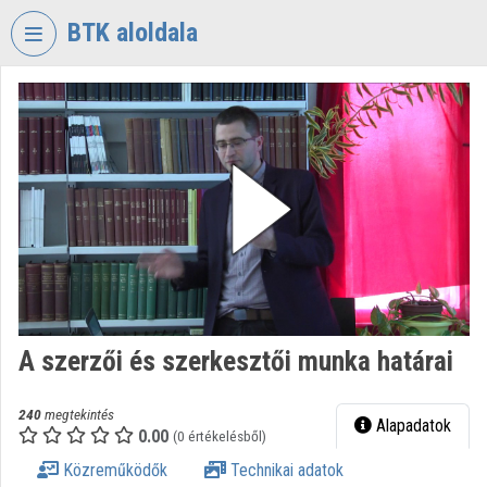
Fejléc kihagyása
Menü kihagyása
Tartalom kihagyása
BTK aloldala
VIDEO
TORIUM
BÖLCSÉSZETTUDOMÁNYI
KUTATÓKÖZPONT
Intézményi kezdőlap
Bejelentkezés
Intézményi felfedezés
A szerzői és szerkesztői munka határai
Kategóriák
Intézményi listák
240
megtekintés
Alapadatok
0.00
(0 értékelésből)
Intézmények
Közreműködők
Technikai adatok