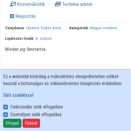
Közreműködők
Technikai adatok
Közreműködők
Megosztás
Tulajdonos:
Újváriné Tüskés Anna
Kategóriák:
Magyar irodalom
Lejátszási listák:
III. szekció
Minden jog fenntartva.
Ez a weboldal kizárólag a működéshez elengedhetetlen sütiket
használ a biztonságos és zökkenőmentes böngészés érdekében.
Süti szabályzat
Funkcionális sütik elfogadása
Személyes sütik elfogadása
Felhasználói szabályzat
Adatkezelési tájékoztató
Elfogad
Elutasít
Süti szabályzat