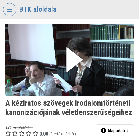
Fejléc kihagyása
Menü kihagyása
Tartalom kihagyása
BTK aloldala
VIDEO
TORIUM
BÖLCSÉSZETTUDOMÁNYI
KUTATÓKÖZPONT
Intézményi kezdőlap
Bejelentkezés
Intézményi felfedezés
A kéziratos szövegek irodalomtörténeti
Kategóriák
kanonizációjának véletlenszerűségeihez
Intézményi listák
143
megtekintés
Alapadatok
Intézmények
0.00
(0 értékelésből)