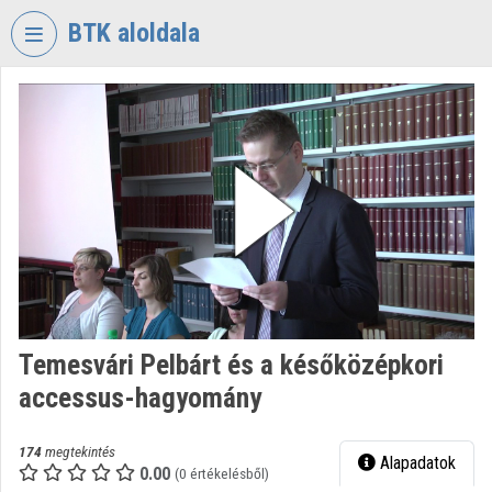
Fejléc kihagyása
Menü kihagyása
Tartalom kihagyása
BTK aloldala
VIDEO
TORIUM
BÖLCSÉSZETTUDOMÁNYI
KUTATÓKÖZPONT
Intézményi kezdőlap
Bejelentkezés
Intézményi felfedezés
Temesvári Pelbárt és a későközépkori
Kategóriák
accessus-hagyomány
Intézményi listák
174
megtekintés
Alapadatok
Intézmények
0.00
(0 értékelésből)