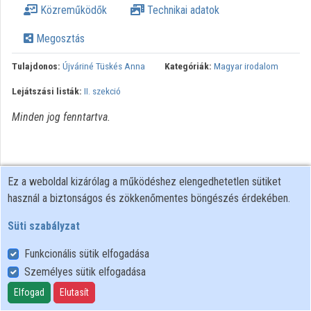
Közreműködők
Technikai adatok
Közreműködők
Megosztás
Tulajdonos:
Újváriné Tüskés Anna
Kategóriák:
Magyar irodalom
Lejátszási listák:
II. szekció
Minden jog fenntartva.
Ez a weboldal kizárólag a működéshez elengedhetetlen sütiket
használ a biztonságos és zökkenőmentes böngészés érdekében.
Süti szabályzat
Funkcionális sütik elfogadása
Személyes sütik elfogadása
Felhasználói szabályzat
Adatkezelési tájékoztató
Elfogad
Elutasít
Süti szabályzat