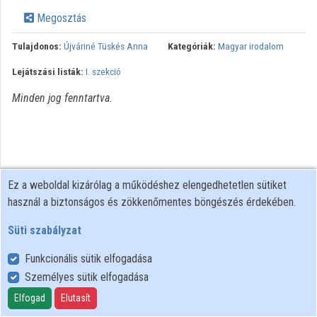
Közreműködők
Megosztás
Tulajdonos:
Újváriné Tüskés Anna
Kategóriák:
Magyar irodalom
Lejátszási listák:
I. szekció
Minden jog fenntartva.
Ez a weboldal kizárólag a működéshez elengedhetetlen sütiket
használ a biztonságos és zökkenőmentes böngészés érdekében.
Süti szabályzat
Funkcionális sütik elfogadása
Személyes sütik elfogadása
Felhasználói szabályzat
Adatkezelési tájékoztató
Elfogad
Elutasít
Süti szabályzat