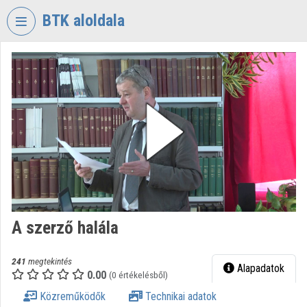
Fejléc kihagyása
Menü kihagyása
Tartalom kihagyása
BTK aloldala
VIDEO
TORIUM
BÖLCSÉSZETTUDOMÁNYI
KUTATÓKÖZPONT
Intézményi kezdőlap
Bejelentkezés
Intézményi felfedezés
A szerző halála
Kategóriák
Intézményi listák
241
megtekintés
Alapadatok
0.00
(0 értékelésből)
Intézmények
Közreműködők
Technikai adatok