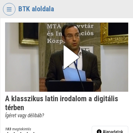
Fejléc kihagyása
Menü kihagyása
Tartalom kihagyása
BTK aloldala
VIDEO
TORIUM
BÖLCSÉSZETTUDOMÁNYI
KUTATÓKÖZPONT
Intézményi kezdőlap
Bejelentkezés
Intézményi felfedezés
A klasszikus latin irodalom a digitális
Kategóriák
térben
Intézményi listák
Ígéret vagy délibáb?
Intézmények
183
megtekintés
Alapadatok