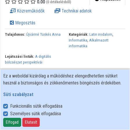
0.00
(0 értékelésből)
Közreműködők
Közreműködők
Technikai adatok
Megosztás
Tulajdonos:
Újváriné Tüskés Anna
Kategóriák:
Latin irodalom
,
Informatika
,
Alkalmazott
informatika
Lejátszási listák:
A digitális
bölcsészet perspektívái
Minden jog fenntartva.
Ez a weboldal kizárólag a működéshez elengedhetetlen sütiket
használ a biztonságos és zökkenőmentes böngészés érdekében.
Süti szabályzat
Funkcionális sütik elfogadása
Személyes sütik elfogadása
Felhasználói szabályzat
Adatkezelési tájékoztató
Elfogad
Elutasít
Süti szabályzat