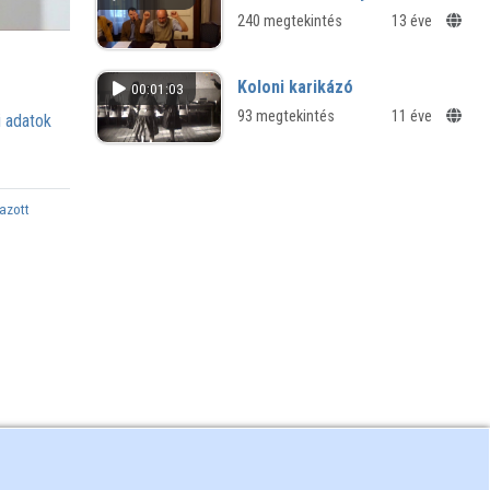
240 megtekintés
13 éve
Koloni karikázó
00:01:03
93 megtekintés
11 éve
 adatok
azott