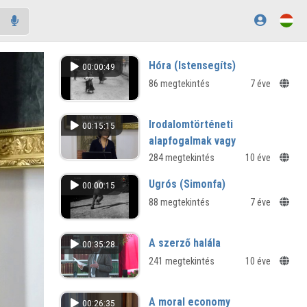
Hóra (Istensegíts)
00:00:49
86 megtekintés
7 éve
Irodalomtörténeti
00:15:15
alapfogalmak vagy
alapformák?
284 megtekintés
10 éve
Különbségek a digitalizált, az online
Ugrós (Simonfa)
00:00:15
és a web2 kézikönyvírás között
88 megtekintés
7 éve
A szerző halála
00:35:28
241 megtekintés
10 éve
A moral economy
00:26:35