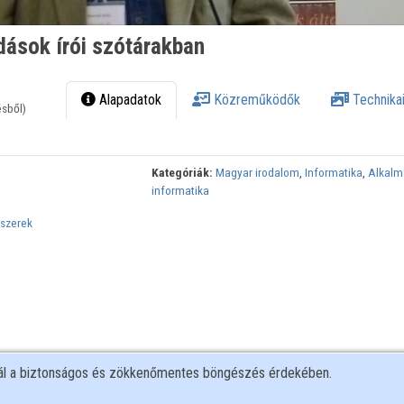
dások írói szótárakban
Alapadatok
Közreműködők
Technikai
ésből)
Kategóriák:
Magyar irodalom
,
Informatika
,
Alkalm
informatika
szerek
nál a biztonságos és zökkenőmentes böngészés érdekében.