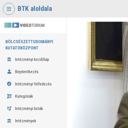
Fejléc kihagyása
Menü kihagyása
Tartalom kihagyása
BTK aloldala
VIDEO
TORIUM
BÖLCSÉSZETTUDOMÁNYI
KUTATÓKÖZPONT
Intézményi kezdőlap
Bejelentkezés
Intézményi felfedezés
Kategóriák
Intézményi listák
Intézmények