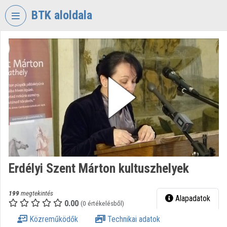
Fejléc kihagyása
Menü kihagyása
Tartalom kihagyása
BTK aloldala
VIDEO
TORIUM
BÖLCSÉSZETTUDOMÁNYI
KUTATÓKÖZPONT
Intézményi kezdőlap
Bejelentkezés
Intézményi felfedezés
Erdélyi Szent Márton kultuszhelyek
Kategóriák
Intézményi listák
199
megtekintés
Alapadatok
0.00
(0 értékelésből)
Intézmények
Közreműködők
Technikai adatok