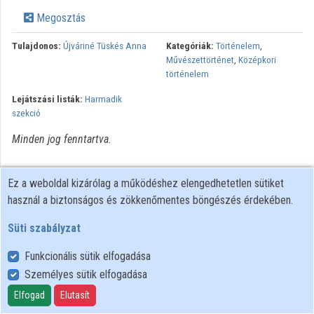
Közreműködők
Megosztás
Tulajdonos:
Újváriné Tüskés Anna
Kategóriák:
Történelem
,
Művészettörténet
,
Középkori
történelem
Lejátszási listák:
Harmadik
szekció
Minden jog fenntartva.
Ez a weboldal kizárólag a működéshez elengedhetetlen sütiket
használ a biztonságos és zökkenőmentes böngészés érdekében.
Süti szabályzat
Funkcionális sütik elfogadása
Személyes sütik elfogadása
Felhasználói szabályzat
Adatkezelési tájékoztató
Elfogad
Elutasít
Süti szabályzat