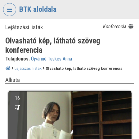
Fejléc kihagyása
Menü kihagyása
Tartalom kihagyása
BTK aloldala
Lejátszási listák
Konferencia
VIDEO
TORIUM
Olvasható kép, látható szöveg
BÖLCSÉSZETTUDOMÁNYI
konferencia
KUTATÓKÖZPONT
Tulajdonos:
Újváriné Tüskés Anna
Intézményi kezdőlap
Lejátszási listák
Olvasható kép, látható szöveg konferencia
Bejelentkezés
Allista
Intézményi felfedezés
16
Kategóriák
Intézményi listák
Intézmények