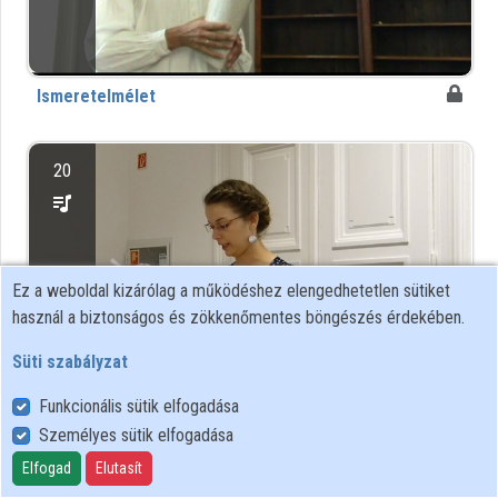
Közreműködők
Ismeretelmélet
20
Ez a weboldal kizárólag a működéshez elengedhetetlen sütiket
használ a biztonságos és zökkenőmentes böngészés érdekében.
Süti szabályzat
Funkcionális sütik elfogadása
Műelemzés / Ekphraszisz és kép
Személyes sütik elfogadása
Elfogad
Elutasít
Felhasználói szabályzat